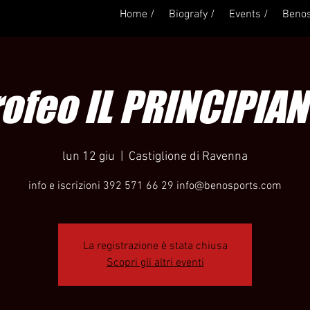
Home /
Biografy /
Events /
Benos
rofeo IL PRINCIPIAN
lun 12 giu
  |  
Castiglione di Ravenna
info e iscrizioni 392 571 66 29 info@benosports.com
La registrazione è stata chiusa
Scopri gli altri eventi