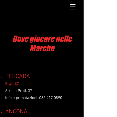
Dove giocare nelle
Marche
PESCARA
Prati 37
Strada Prati, 37
info e prenotazioni:
085 417 0890
A
NCONA